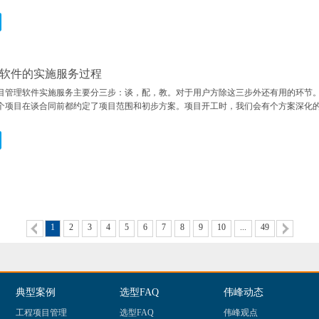
软件的实施服务过程
目管理软件实施服务主要分三步：谈，配，教。对于用户方除这三步外还有用的环节。
个项目在谈合同前都约定了项目范围和初步方案。项目开工时，我们会有个方案深化
1
2
3
4
5
6
7
8
9
10
...
49
典型案例
选型FAQ
伟峰动态
工程项目管理
选型FAQ
伟峰观点