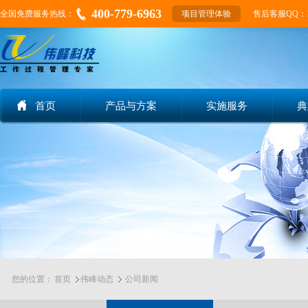
400-779-6963
全国免费服务热线：
项目管理体验
售后客服QQ：155
首页
产品与方案
实施服务
典
您的位置：
首页
伟峰动态
公司新闻