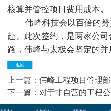
核算并管控项目费用成本。
伟峰科技会以百倍的努
赴。此次签约，是两家公司
路，伟峰与太极会坚定的并
返回
上一篇：
伟峰工程项目管理部
下一篇：
对于非自营的工程公