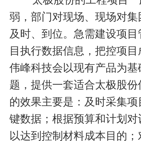
弱，部门对现场、现场对集
及时、到位。急需建设项目
目执行数据信息，把控项目
伟峰科技会以现有产品为基
题，提供一套适合太极股份
的效果主要是：及时采集项
键数据；根据预算和计划对
以达到控制材料成本目的；