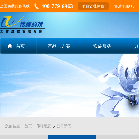
400-779-6963
全国免费服务热线：
项目管理体验
售后客服QQ：155
首页
产品与方案
实施服务
典
您的位置：
首页
伟峰动态
公司新闻